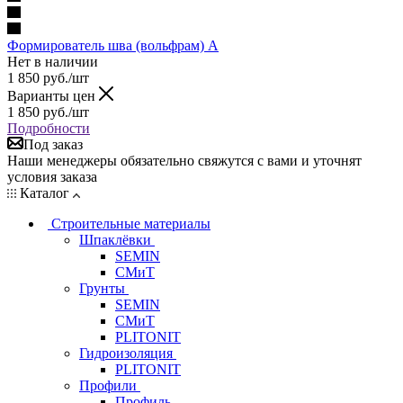
Формирователь шва (вольфрам) А
Нет в наличии
1 850
руб.
/шт
Варианты цен
1 850
руб.
/шт
Подробности
Под заказ
Наши менеджеры обязательно свяжутся с вами и уточнят
условия заказа
Каталог
Строительные материалы
Шпаклёвки
SEMIN
СМиТ
Грунты
SEMIN
СМиТ
PLITONIT
Гидроизоляция
PLITONIT
Профили
Профиль