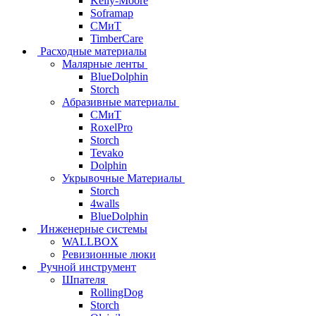
Kelly-Moore
Soframap
СМиТ
TimberCare
Расходные материалы
Малярные ленты
BlueDolphin
Storch
Абразивные материалы
СМиТ
RoxelPro
Storch
Tevako
Dolphin
Укрывочные Материалы
Storch
4walls
BlueDolphin
Инженерные системы
WALLBOX
Ревизионные люки
Ручной инструмент
Шпателя
RollingDog
Storch