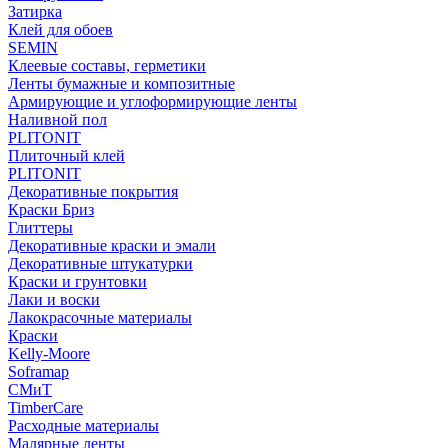
Затирка
Клей для обоев
SEMIN
Клеевые составы, герметики
Ленты бумажные и композитные
Армирующие и углоформирующие ленты
Наливной пол
PLITONIT
Плиточный клей
PLITONIT
Декоративные покрытия
Краски Бриз
Глиттеры
Декоративные краски и эмали
Декоративные штукатурки
Краски и грунтовки
Лаки и воски
Лакокрасочные материалы
Краски
Kelly-Moore
Soframap
СМиТ
TimberCare
Расходные материалы
Малярные ленты