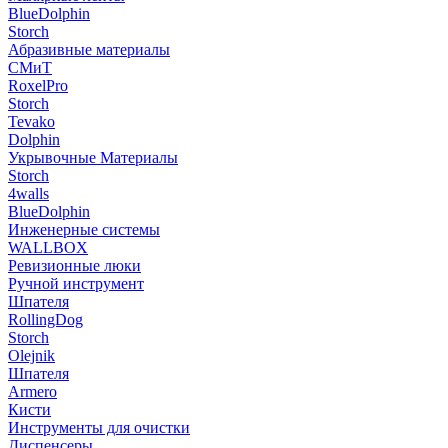
BlueDolphin
Storch
Абразивные материалы
СМиТ
RoxelPro
Storch
Tevako
Dolphin
Укрывочные Материалы
Storch
4walls
BlueDolphin
Инженерные системы
WALLBOX
Ревизионные люки
Ручной инструмент
Шпателя
RollingDog
Storch
Olejnik
Шпателя
Armero
Кисти
Инструменты для очистки
Диспенсеры