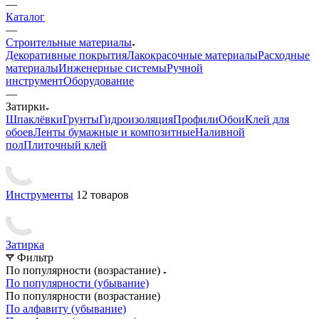
—
Каталог
—
Строительные материалы
Декоративные покрытия
Лакокрасочные материалы
Расходные
материалы
Инженерные системы
Ручной
инструмент
Оборудование
—
Затирки
Шпаклёвки
Грунты
Гидроизоляция
Профили
Обои
Клей для
обоев
Ленты бумажные и композитные
Наливной
пол
Плиточный клей
Инструменты
12 товаров
Затирка
Фильтр
По популярности (возрастание)
По популярности (убывание)
По популярности (возрастание)
По алфавиту (убывание)