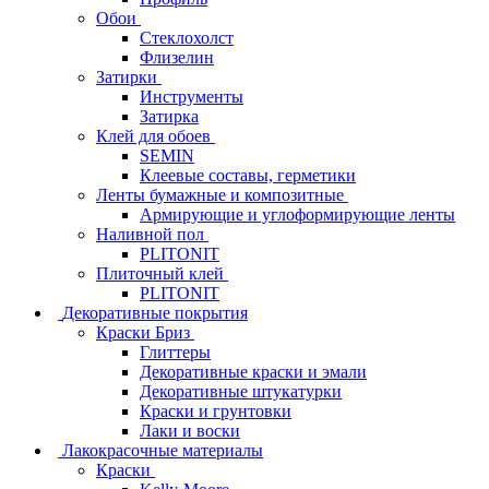
Обои
Стеклохолст
Флизелин
Затирки
Инструменты
Затирка
Клей для обоев
SEMIN
Клеевые составы, герметики
Ленты бумажные и композитные
Армирующие и углоформирующие ленты
Наливной пол
PLITONIT
Плиточный клей
PLITONIT
Декоративные покрытия
Краски Бриз
Глиттеры
Декоративные краски и эмали
Декоративные штукатурки
Краски и грунтовки
Лаки и воски
Лакокрасочные материалы
Краски