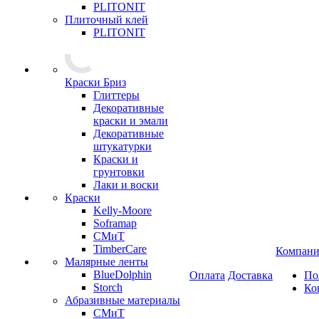
PLITONIT
Плиточный клей
PLITONIT
Краски Бриз
Глиттеры
Декоративные
краски и эмали
Декоративные
штукатурки
Краски и
грунтовки
Лаки и воски
Краски
Kelly-Moore
Soframap
СМиТ
TimberCare
Компани
Малярные ленты
BlueDolphin
Оплата
Доставка
По
Storch
Ко
Абразивные материалы
СМиТ