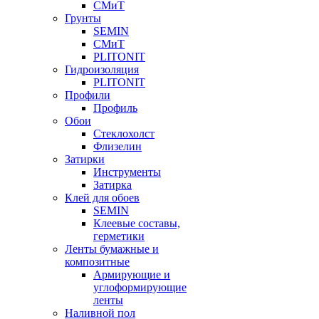
СМиТ
Грунты
SEMIN
СМиТ
PLITONIT
Гидроизоляция
PLITONIT
Профили
Профиль
Обои
Стеклохолст
Флизелин
Затирки
Инструменты
Затирка
Клей для обоев
SEMIN
Клеевые составы,
герметики
Ленты бумажные и
композитные
Армирующие и
углоформирующие
ленты
Наливной пол