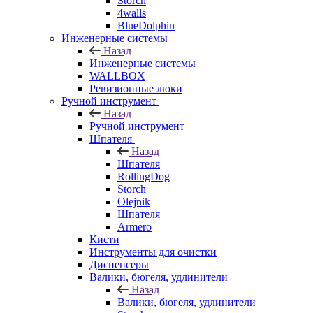
Storch
4walls
BlueDolphin
Инженерные системы
Назад
Инженерные системы
WALLBOX
Ревизионные люки
Ручной инструмент
Назад
Ручной инструмент
Шпателя
Назад
Шпателя
RollingDog
Storch
Olejnik
Шпателя
Armero
Кисти
Инструменты для очистки
Диспенсеры
Валики, бюгеля, удлинители
Назад
Валики, бюгеля, удлинители