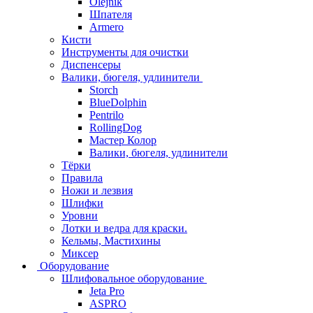
Olejnik
Шпателя
Armero
Кисти
Инструменты для очистки
Диспенсеры
Валики, бюгеля, удлинители
Storch
BlueDolphin
Pentrilo
RollingDog
Мастер Колор
Валики, бюгеля, удлинители
Тёрки
Правила
Ножи и лезвия
Шлифки
Уровни
Лотки и ведра для краски.
Кельмы, Мастихины
Миксер
Оборудование
Шлифовальное оборудование
Jeta Pro
ASPRO