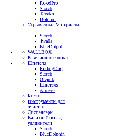
RoxelPro
Storch
Tevako
Dolphin
Укрывочные Материалы
Storch
4walls
BlueDolphin
WALLBOX
Ревизионные люки
Шпателя
RollingDog
Storch
Olejnik
Шпателя
Armero
Кисти
Инструменты для
очистки
Диспенсеры
Валики, бюгеля,
удлинители
Storch
BlueDolphin