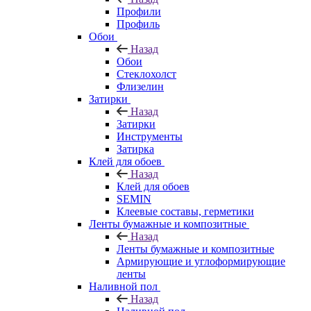
Профили
Профиль
Обои
Назад
Обои
Стеклохолст
Флизелин
Затирки
Назад
Затирки
Инструменты
Затирка
Клей для обоев
Назад
Клей для обоев
SEMIN
Клеевые составы, герметики
Ленты бумажные и композитные
Назад
Ленты бумажные и композитные
Армирующие и углоформирующие
ленты
Наливной пол
Назад