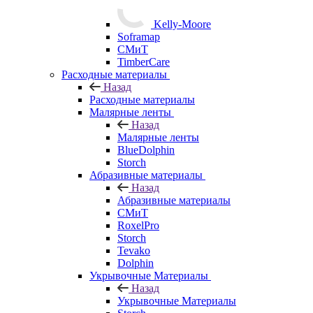
Kelly-Moore
Soframap
СМиТ
TimberCare
Расходные материалы
Назад
Расходные материалы
Малярные ленты
Назад
Малярные ленты
BlueDolphin
Storch
Абразивные материалы
Назад
Абразивные материалы
СМиТ
RoxelPro
Storch
Tevako
Dolphin
Укрывочные Материалы
Назад
Укрывочные Материалы