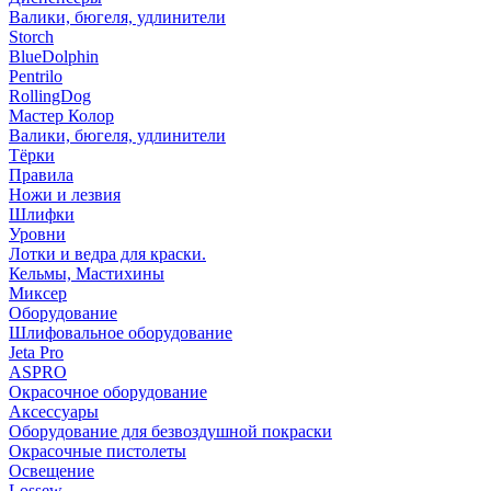
Валики, бюгеля, удлинители
Storch
BlueDolphin
Pentrilo
RollingDog
Мастер Колор
Валики, бюгеля, удлинители
Тёрки
Правила
Ножи и лезвия
Шлифки
Уровни
Лотки и ведра для краски.
Кельмы, Мастихины
Миксер
Оборудование
Шлифовальное оборудование
Jeta Pro
ASPRO
Окрасочное оборудование
Аксессуары
Оборудование для безвоздушной покраски
Окрасочные пистолеты
Освещение
Lossew