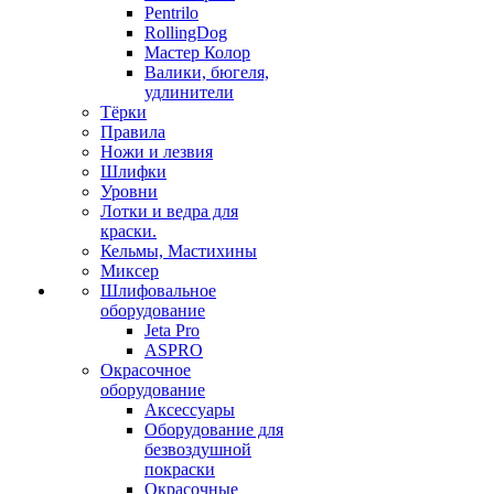
Pentrilo
RollingDog
Мастер Колор
Валики, бюгеля,
удлинители
Тёрки
Правила
Ножи и лезвия
Шлифки
Уровни
Лотки и ведра для
краски.
Кельмы, Мастихины
Миксер
Шлифовальное
оборудование
Jeta Pro
ASPRO
Окрасочное
оборудование
Аксессуары
Оборудование для
безвоздушной
покраски
Окрасочные