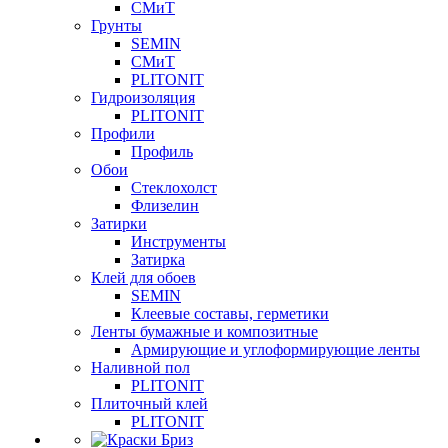
СМиТ
Грунты
SEMIN
СМиТ
PLITONIT
Гидроизоляция
PLITONIT
Профили
Профиль
Обои
Стеклохолст
Флизелин
Затирки
Инструменты
Затирка
Клей для обоев
SEMIN
Клеевые составы, герметики
Ленты бумажные и композитные
Армирующие и углоформирующие ленты
Наливной пол
PLITONIT
Плиточный клей
PLITONIT