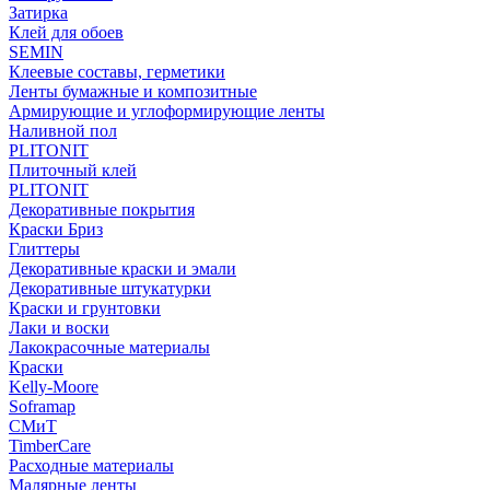
Затирка
Клей для обоев
SEMIN
Клеевые составы, герметики
Ленты бумажные и композитные
Армирующие и углоформирующие ленты
Наливной пол
PLITONIT
Плиточный клей
PLITONIT
Декоративные покрытия
Краски Бриз
Глиттеры
Декоративные краски и эмали
Декоративные штукатурки
Краски и грунтовки
Лаки и воски
Лакокрасочные материалы
Краски
Kelly-Moore
Soframap
СМиТ
TimberCare
Расходные материалы
Малярные ленты