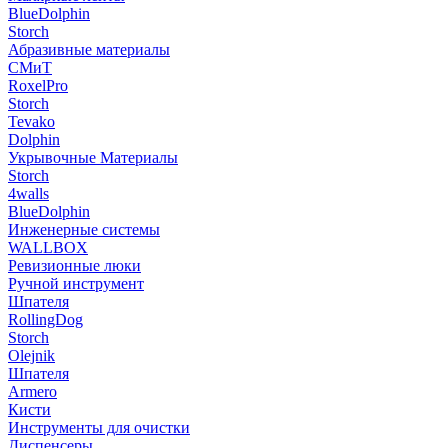
BlueDolphin
Storch
Абразивные материалы
СМиТ
RoxelPro
Storch
Tevako
Dolphin
Укрывочные Материалы
Storch
4walls
BlueDolphin
Инженерные системы
WALLBOX
Ревизионные люки
Ручной инструмент
Шпателя
RollingDog
Storch
Olejnik
Шпателя
Armero
Кисти
Инструменты для очистки
Диспенсеры