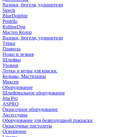
Валики, бюгеля, удлинители
Storch
BlueDolphin
Pentrilo
RollingDog
Мастер Колор
Валики, бюгеля, удлинители
Тёрки
Правила
Ножи и лезвия
Шлифки
Уровни
Лотки и ведра для краски.
Кельмы, Мастихины
Миксер
Оборудование
Шлифовальное оборудование
Jeta Pro
ASPRO
Окрасочное оборудование
Аксессуары
Оборудование для безвоздушной покраски
Окрасочные пистолеты
Освещение
Lossew