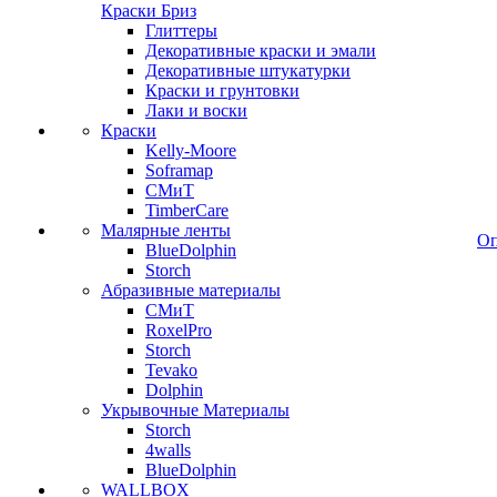
Краски Бриз
Глиттеры
Декоративные краски и эмали
Декоративные штукатурки
Краски и грунтовки
Лаки и воски
Краски
Kelly-Moore
Soframap
СМиТ
TimberCare
Малярные ленты
Оп
BlueDolphin
Storch
Абразивные материалы
СМиТ
RoxelPro
Storch
Tevako
Dolphin
Укрывочные Материалы
Storch
4walls
BlueDolphin
WALLBOX