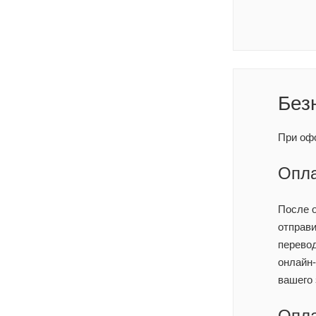
Без
При офо
Опла
После 
отправи
перевод
онлайн
вашего 
Опла