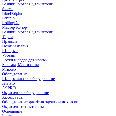
Валики, бюгеля, удлинители
Storch
BlueDolphin
Pentrilo
RollingDog
Мастер Колор
Валики, бюгеля, удлинители
Тёрки
Правила
Ножи и лезвия
Шлифки
Уровни
Лотки и ведра для краски.
Кельмы, Мастихины
Миксер
Оборудование
Шлифовальное оборудование
Jeta Pro
ASPRO
Окрасочное оборудование
Аксессуары
Оборудование для безвоздушной покраски
Окрасочные пистолеты
Освещение
Lossew