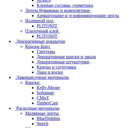
SEMIN
Клеевые составы, герметики
Ленты бумажные и композитные
Армирующие и углоформирующие ленты
Наливной пол
PLITONIT
Плиточный клей
PLITONIT
Декоративные покрытия
Краски Бриз
Глиттеры
Декоративные краски и эмали
Декоративные штукатурки
Краски и грунтовки
Лаки и воски
Лакокрасочные материалы
Краски
Kelly-Moore
Soframap
СМиТ
TimberCare
Расходные материалы
Малярные ленты
BlueDolphin
Storch