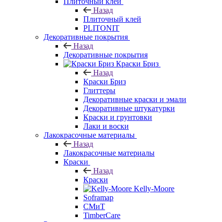
Плиточный клей
Назад
Плиточный клей
PLITONIT
Декоративные покрытия
Назад
Декоративные покрытия
Краски Бриз
Назад
Краски Бриз
Глиттеры
Декоративные краски и эмали
Декоративные штукатурки
Краски и грунтовки
Лаки и воски
Лакокрасочные материалы
Назад
Лакокрасочные материалы
Краски
Назад
Краски
Kelly-Moore
Soframap
СМиТ
TimberCare