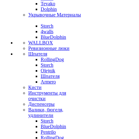
Tevako
Dolphin
Укрывочные Материалы
Storch
4walls
BlueDolphin
WALLBOX
Ревизионные люки
Шпателя
RollingDog
Storch
Olejnik
Шпателя
Armero
Кисти
Инструменты для
очистки
Диспенсеры
Валики, бюгеля,
удлинители
Storch
BlueDolphin
Pentrilo
RollingDog