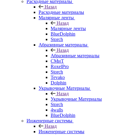
Расходные материалы
Назад
Расходные материалы
Малярные ленты
Назад
Малярные ленты
BlueDolphin
Storch
Абразивные материалы
Назад
Абразивные материалы
СМиТ
RoxelPro
Storch
Tevako
Dolphin
Укрывочные Материалы
Назад
Укрывочные Материалы
Storch
4walls
BlueDolphin
Инженерные системы
Назад
Инженерные системы