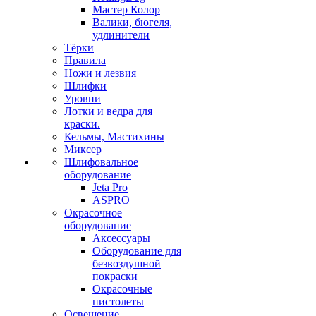
Мастер Колор
Валики, бюгеля,
удлинители
Тёрки
Правила
Ножи и лезвия
Шлифки
Уровни
Лотки и ведра для
краски.
Кельмы, Мастихины
Миксер
Шлифовальное
оборудование
Jeta Pro
ASPRO
Окрасочное
оборудование
Аксессуары
Оборудование для
безвоздушной
покраски
Окрасочные
пистолеты
Освещение