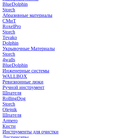
BlueDolphin
Storch
Абразивные материалы
СМиТ
RoxelPro
Storch
Tevako
Dolphin
Укрывочные Материалы
Storch
4walls
BlueDolphin
Инженерные системы
WALLBOX
Ревизионные люки
Ручной инструмент
Шпателя
RollingDog
Storch
Olejnik
Шпателя
Armero
Кисти
Инструменты для очистки
Диспенсеры