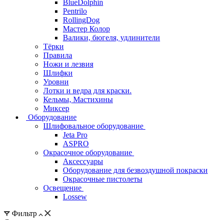
BlueDolphin
Pentrilo
RollingDog
Мастер Колор
Валики, бюгеля, удлинители
Тёрки
Правила
Ножи и лезвия
Шлифки
Уровни
Лотки и ведра для краски.
Кельмы, Мастихины
Миксер
Оборудование
Шлифовальное оборудование
Jeta Pro
ASPRO
Окрасочное оборудование
Аксессуары
Оборудование для безвоздушной покраски
Окрасочные пистолеты
Освещение
Lossew
Фильтр