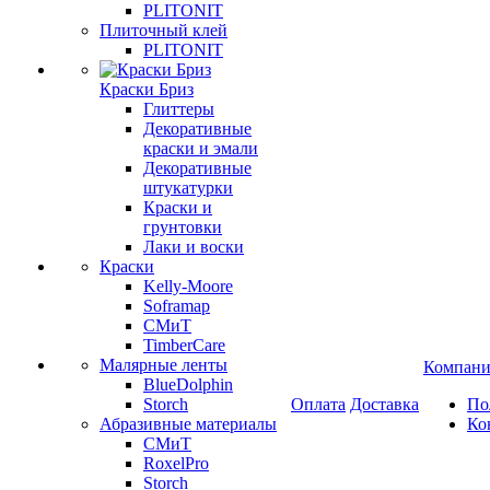
PLITONIT
Плиточный клей
PLITONIT
Краски Бриз
Глиттеры
Декоративные
краски и эмали
Декоративные
штукатурки
Краски и
грунтовки
Лаки и воски
Краски
Kelly-Moore
Soframap
СМиТ
TimberCare
Малярные ленты
Компани
BlueDolphin
Storch
Оплата
Доставка
По
Абразивные материалы
Ко
СМиТ
RoxelPro
Storch