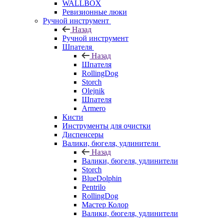
WALLBOX
Ревизионные люки
Ручной инструмент
Назад
Ручной инструмент
Шпателя
Назад
Шпателя
RollingDog
Storch
Olejnik
Шпателя
Armero
Кисти
Инструменты для очистки
Диспенсеры
Валики, бюгеля, удлинители
Назад
Валики, бюгеля, удлинители
Storch
BlueDolphin
Pentrilo
RollingDog
Мастер Колор
Валики, бюгеля, удлинители