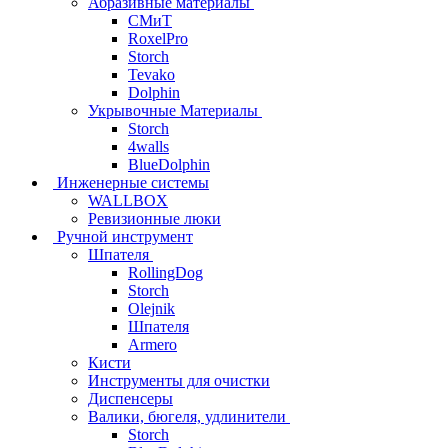
Абразивные материалы
СМиТ
RoxelPro
Storch
Tevako
Dolphin
Укрывочные Материалы
Storch
4walls
BlueDolphin
Инженерные системы
WALLBOX
Ревизионные люки
Ручной инструмент
Шпателя
RollingDog
Storch
Olejnik
Шпателя
Armero
Кисти
Инструменты для очистки
Диспенсеры
Валики, бюгеля, удлинители
Storch