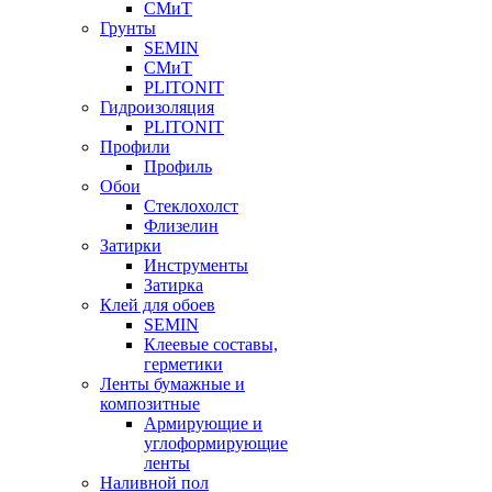
СМиТ
Грунты
SEMIN
СМиТ
PLITONIT
Гидроизоляция
PLITONIT
Профили
Профиль
Обои
Стеклохолст
Флизелин
Затирки
Инструменты
Затирка
Клей для обоев
SEMIN
Клеевые составы,
герметики
Ленты бумажные и
композитные
Армирующие и
углоформирующие
ленты
Наливной пол