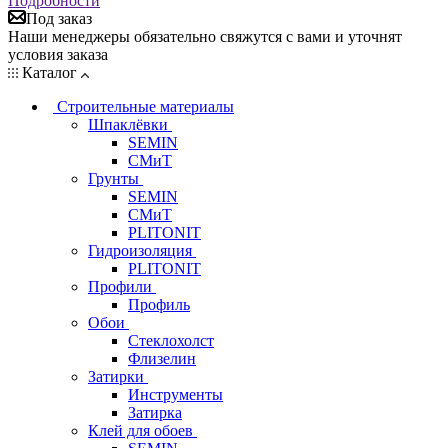
Подробности
Под заказ
Наши менеджеры обязательно свяжутся с вами и уточнят
условия заказа
Каталог
Строительные материалы
Шпаклёвки
SEMIN
СМиТ
Грунты
SEMIN
СМиТ
PLITONIT
Гидроизоляция
PLITONIT
Профили
Профиль
Обои
Стеклохолст
Флизелин
Затирки
Инструменты
Затирка
Клей для обоев