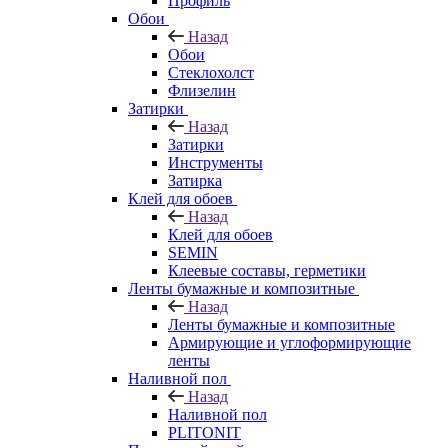
Профиль
Обои
Назад
Обои
Стеклохолст
Флизелин
Затирки
Назад
Затирки
Инструменты
Затирка
Клей для обоев
Назад
Клей для обоев
SEMIN
Клеевые составы, герметики
Ленты бумажные и композитные
Назад
Ленты бумажные и композитные
Армирующие и углоформирующие
ленты
Наливной пол
Назад
Наливной пол
PLITONIT