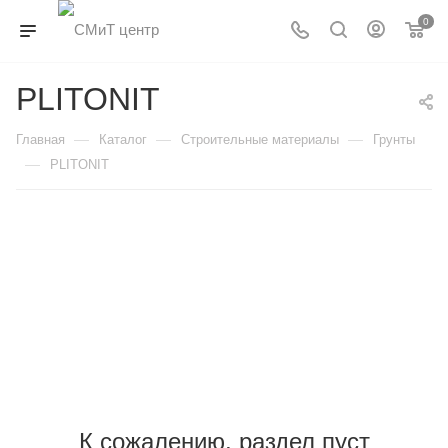
0
PLITONIT
—
—
—
Главная
Каталог
Строительные материалы
Грунты
—
PLITONIT
К сожалению, раздел пуст