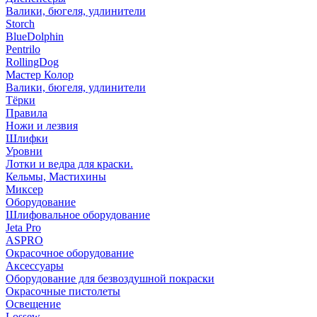
Валики, бюгеля, удлинители
Storch
BlueDolphin
Pentrilo
RollingDog
Мастер Колор
Валики, бюгеля, удлинители
Тёрки
Правила
Ножи и лезвия
Шлифки
Уровни
Лотки и ведра для краски.
Кельмы, Мастихины
Миксер
Оборудование
Шлифовальное оборудование
Jeta Pro
ASPRO
Окрасочное оборудование
Аксессуары
Оборудование для безвоздушной покраски
Окрасочные пистолеты
Освещение
Lossew