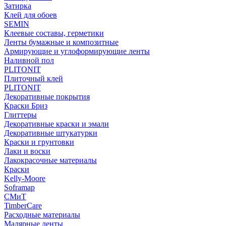
Затирка
Клей для обоев
SEMIN
Клеевые составы, герметики
Ленты бумажные и композитные
Армирующие и углоформирующие ленты
Наливной пол
PLITONIT
Плиточный клей
PLITONIT
Декоративные покрытия
Краски Бриз
Глиттеры
Декоративные краски и эмали
Декоративные штукатурки
Краски и грунтовки
Лаки и воски
Лакокрасочные материалы
Краски
Kelly-Moore
Soframap
СМиТ
TimberCare
Расходные материалы
Малярные ленты