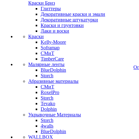
Краски Бриз
Глиттеры
Декоративные краски и эмали
Декоративные штукатурки
Краски и грунтовки
Лаки и воски
Краски
Kelly-Moore
Soframap
СМиТ
TimberCare
Малярные ленты
Оп
BlueDolphin
Storch
Абразивные материалы
СМиТ
RoxelPro
Storch
Tevako
Dolphin
Укрывочные Материалы
Storch
4walls
BlueDolphin
WALLBOX