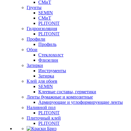
СМиТ
Грунты
SEMIN
СМиТ
PLITONIT
Гидроизоляция
PLITONIT
Профили
Профиль
Обои
Стеклохолст
Флизелин
Затирки
Инструменты
Затирка
Клей для обоев
SEMIN
Клеевые составы, герметики
Ленты бумажные и композитные
Армирующие и углоформирующие ленты
Наливной пол
PLITONIT
Плиточный клей
PLITONIT