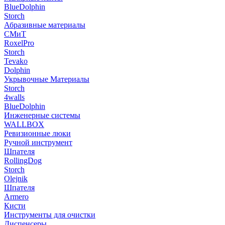
BlueDolphin
Storch
Абразивные материалы
СМиТ
RoxelPro
Storch
Tevako
Dolphin
Укрывочные Материалы
Storch
4walls
BlueDolphin
Инженерные системы
WALLBOX
Ревизионные люки
Ручной инструмент
Шпателя
RollingDog
Storch
Olejnik
Шпателя
Armero
Кисти
Инструменты для очистки
Диспенсеры