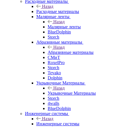
Расходные материалы
Назад
Расходные материалы
Малярные ленты
Назад
Малярные ленты
BlueDolphin
Storch
Абразивные материалы
Назад
Абразивные материалы
СМиТ
RoxelPro
Storch
Tevako
Dolphin
Укрывочные Материалы
Назад
Укрывочные Материалы
Storch
4walls
BlueDolphin
Инженерные системы
Назад
Инженерные системы