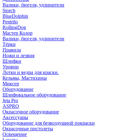
Валики, бюгеля, удлинители
Storch
BlueDolphin
Pentrilo
RollingDog
Мастер Колор
Валики, бюгеля, удлинители
Тёрки
Правила
Ножи и лезвия
Шлифки
Уровни
Лотки и ведра для краски.
Кельмы, Мастихины
Миксер
Оборудование
Шлифовальное оборудование
Jeta Pro
ASPRO
Окрасочное оборудование
Аксессуары
Оборудование для безвоздушной покраски
Окрасочные пистолеты
Освещение
Lossew