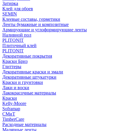
Затирка
Клей для обоев
SEMIN
Клеевые составы, герметики
Ленты бумажные и композитные
Армирующие и углоформирующие ленты
Наливной пол
PLITONIT
Плиточный клей
PLITONIT
Декоративные покрытия
Краски Бриз
Глиттеры
Декоративные краски и эмали
Декоративные штукатурки
Краски и грунтовки
Лаки и воски
Лакокрасочные материалы
Краски
Kelly-Moore
Soframap
СМиТ
TimberCare
Расходные материалы
Малярные ленты