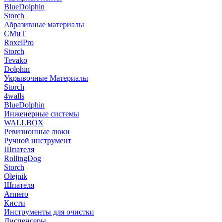
BlueDolphin
Storch
Абразивные материалы
СМиТ
RoxelPro
Storch
Tevako
Dolphin
Укрывочные Материалы
Storch
4walls
BlueDolphin
Инженерные системы
WALLBOX
Ревизионные люки
Ручной инструмент
Шпателя
RollingDog
Storch
Olejnik
Шпателя
Armero
Кисти
Инструменты для очистки
Диспенсеры