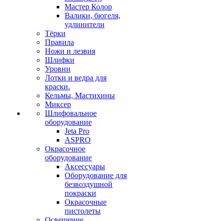
Мастер Колор
Валики, бюгеля,
удлинители
Тёрки
Правила
Ножи и лезвия
Шлифки
Уровни
Лотки и ведра для
краски.
Кельмы, Мастихины
Миксер
Шлифовальное
оборудование
Jeta Pro
ASPRO
Окрасочное
оборудование
Аксессуары
Оборудование для
безвоздушной
покраски
Окрасочные
пистолеты
Освещение