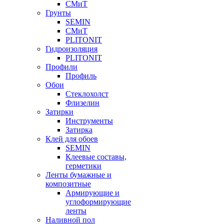
СМиТ
Грунты
SEMIN
СМиТ
PLITONIT
Гидроизоляция
PLITONIT
Профили
Профиль
Обои
Стеклохолст
Флизелин
Затирки
Инструменты
Затирка
Клей для обоев
SEMIN
Клеевые составы,
герметики
Ленты бумажные и
композитные
Армирующие и
углоформирующие
ленты
Наливной пол