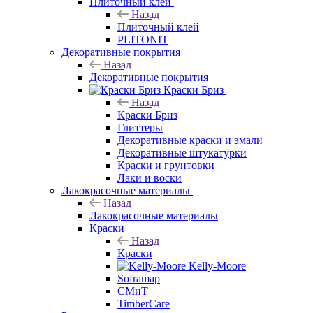
Плиточный клей
Назад
Плиточный клей
PLITONIT
Декоративные покрытия
Назад
Декоративные покрытия
Краски Бриз
Назад
Краски Бриз
Глиттеры
Декоративные краски и эмали
Декоративные штукатурки
Краски и грунтовки
Лаки и воски
Лакокрасочные материалы
Назад
Лакокрасочные материалы
Краски
Назад
Краски
Kelly-Moore
Soframap
СМиТ
TimberCare