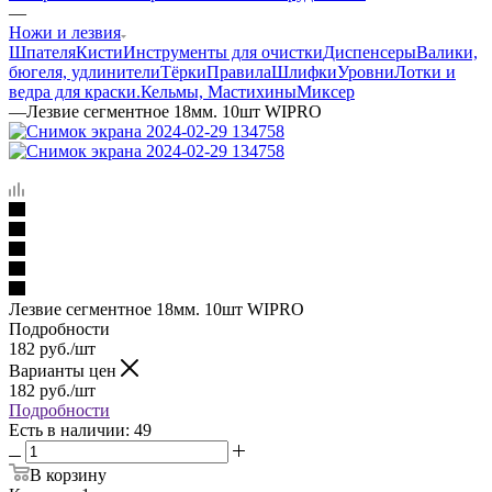
—
Ножи и лезвия
Шпателя
Кисти
Инструменты для очистки
Диспенсеры
Валики,
бюгеля, удлинители
Тёрки
Правила
Шлифки
Уровни
Лотки и
ведра для краски.
Кельмы, Мастихины
Миксер
—
Лезвие сегментное 18мм. 10шт WIPRO
Лезвие сегментное 18мм. 10шт WIPRO
Подробности
182
руб.
/шт
Варианты цен
182
руб.
/шт
Подробности
Есть в наличии
: 49
В корзину