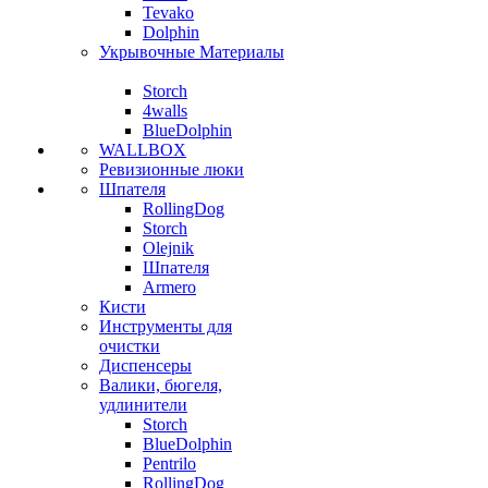
Tevako
Dolphin
Укрывочные Материалы
Storch
4walls
BlueDolphin
WALLBOX
Ревизионные люки
Шпателя
RollingDog
Storch
Olejnik
Шпателя
Armero
Кисти
Инструменты для
очистки
Диспенсеры
Валики, бюгеля,
удлинители
Storch
BlueDolphin
Pentrilo
RollingDog