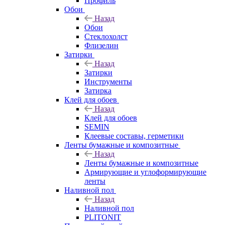
Профиль
Обои
Назад
Обои
Стеклохолст
Флизелин
Затирки
Назад
Затирки
Инструменты
Затирка
Клей для обоев
Назад
Клей для обоев
SEMIN
Клеевые составы, герметики
Ленты бумажные и композитные
Назад
Ленты бумажные и композитные
Армирующие и углоформирующие
ленты
Наливной пол
Назад
Наливной пол
PLITONIT