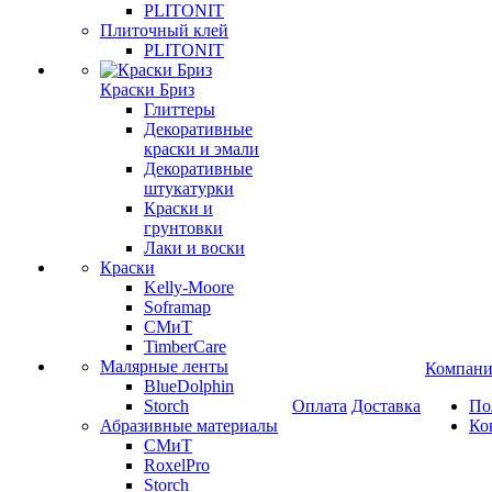
PLITONIT
Плиточный клей
PLITONIT
Краски Бриз
Глиттеры
Декоративные
краски и эмали
Декоративные
штукатурки
Краски и
грунтовки
Лаки и воски
Краски
Kelly-Moore
Soframap
СМиТ
TimberCare
Малярные ленты
Компани
BlueDolphin
Storch
Оплата
Доставка
По
Абразивные материалы
Ко
СМиТ
RoxelPro
Storch