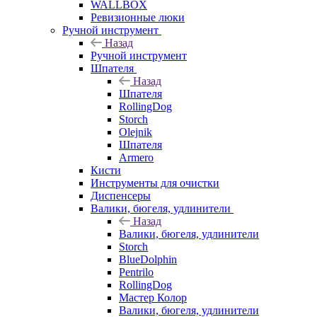
WALLBOX
Ревизионные люки
Ручной инструмент
Назад
Ручной инструмент
Шпателя
Назад
Шпателя
RollingDog
Storch
Olejnik
Шпателя
Armero
Кисти
Инструменты для очистки
Диспенсеры
Валики, бюгеля, удлинители
Назад
Валики, бюгеля, удлинители
Storch
BlueDolphin
Pentrilo
RollingDog
Мастер Колор
Валики, бюгеля, удлинители