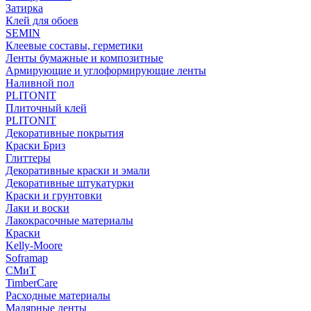
Затирка
Клей для обоев
SEMIN
Клеевые составы, герметики
Ленты бумажные и композитные
Армирующие и углоформирующие ленты
Наливной пол
PLITONIT
Плиточный клей
PLITONIT
Декоративные покрытия
Краски Бриз
Глиттеры
Декоративные краски и эмали
Декоративные штукатурки
Краски и грунтовки
Лаки и воски
Лакокрасочные материалы
Краски
Kelly-Moore
Soframap
СМиТ
TimberCare
Расходные материалы
Малярные ленты