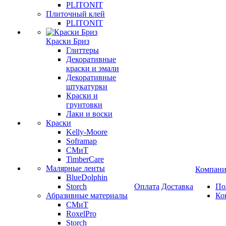
PLITONIT
Плиточный клей
PLITONIT
Краски Бриз
Глиттеры
Декоративные
краски и эмали
Декоративные
штукатурки
Краски и
грунтовки
Лаки и воски
Краски
Kelly-Moore
Soframap
СМиТ
TimberCare
Малярные ленты
Компани
BlueDolphin
Storch
Оплата
Доставка
По
Абразивные материалы
Ко
СМиТ
RoxelPro
Storch