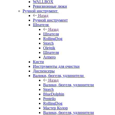
WALLBOX
Ревизионные люки
Ручной инструмент
Назад
Ручной инструмент
Шпателя
Назад
Шпателя
RollingDog
Storch
Olejnik
Шпателя
Armero
Кисти
Инструменты для очистки
Диспенсеры
Валики, бюгеля, удлинители
Назад
Валики, бюгеля, удлинители
Storch
BlueDolphin
Pentrilo
RollingDog
Мастер Колор
Валики, бюгеля, удлинители