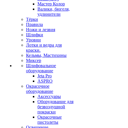
Мастер Колор
Валики, бюгеля,
удлинители
Тёрки
Правила
Ножи и лезвия
Шлифки
Уровни
Лотки и ведра для
краски.
Кельмы, Мастихины
Миксер
Шлифовальное
оборудование
Jeta Pro
ASPRO
Окрасочное
оборудование
Аксессуары
Оборудование для
безвоздушной
покраски
Окрасочные
пистолеты
Освещение