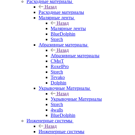
Расходные материалы
Назад
Расходные материалы
Малярные ленты
Назад
Малярные ленты
BlueDolphin
Storch
Абразивные материалы
Назад
Абразивные материалы
СМиТ
RoxelPro
Storch
Tevako
Dolphin
Укрывочные Материалы
Назад
Укрывочные Материалы
Storch
4walls
BlueDolphin
Инженерные системы
Назад
Инженерные системы