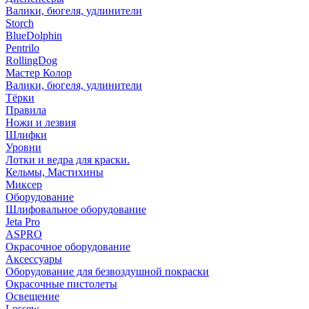
Валики, бюгеля, удлинители
Storch
BlueDolphin
Pentrilo
RollingDog
Мастер Колор
Валики, бюгеля, удлинители
Тёрки
Правила
Ножи и лезвия
Шлифки
Уровни
Лотки и ведра для краски.
Кельмы, Мастихины
Миксер
Оборудование
Шлифовальное оборудование
Jeta Pro
ASPRO
Окрасочное оборудование
Аксессуары
Оборудование для безвоздушной покраски
Окрасочные пистолеты
Освещение
Lossew