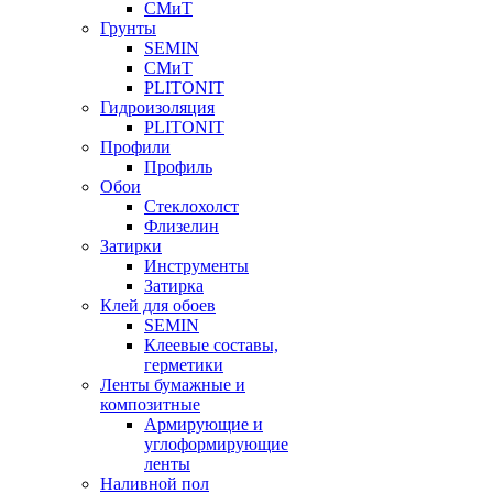
СМиТ
Грунты
SEMIN
СМиТ
PLITONIT
Гидроизоляция
PLITONIT
Профили
Профиль
Обои
Стеклохолст
Флизелин
Затирки
Инструменты
Затирка
Клей для обоев
SEMIN
Клеевые составы,
герметики
Ленты бумажные и
композитные
Армирующие и
углоформирующие
ленты
Наливной пол