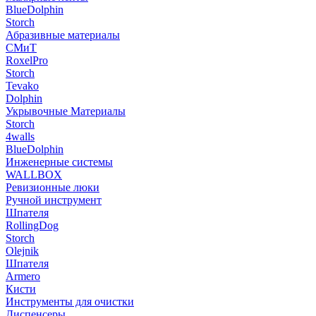
BlueDolphin
Storch
Абразивные материалы
СМиТ
RoxelPro
Storch
Tevako
Dolphin
Укрывочные Материалы
Storch
4walls
BlueDolphin
Инженерные системы
WALLBOX
Ревизионные люки
Ручной инструмент
Шпателя
RollingDog
Storch
Olejnik
Шпателя
Armero
Кисти
Инструменты для очистки
Диспенсеры