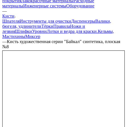
покрытия
Лакокрасочные материалы
Расходные
материалы
Инженерные системы
Оборудование
—
Кисти
Шпателя
Инструменты для очистки
Диспенсеры
Валики,
бюгеля, удлинители
Тёрки
Правила
Ножи и
лезвия
Шлифки
Уровни
Лотки и ведра для краски.
Кельмы,
Мастихины
Миксер
—
Кисть художественная серии "Байкал" синтетика, плоская
№8