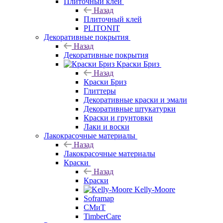
Плиточный клей
Назад
Плиточный клей
PLITONIT
Декоративные покрытия
Назад
Декоративные покрытия
Краски Бриз
Назад
Краски Бриз
Глиттеры
Декоративные краски и эмали
Декоративные штукатурки
Краски и грунтовки
Лаки и воски
Лакокрасочные материалы
Назад
Лакокрасочные материалы
Краски
Назад
Краски
Kelly-Moore
Soframap
СМиТ
TimberCare