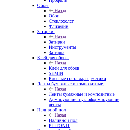
Профиль
Обои
Назад
Обои
Стеклохолст
Флизелин
Затирки
Назад
Затирки
Инструменты
Затирка
Клей для обоев
Назад
Клей для обоев
SEMIN
Клеевые составы, герметики
Ленты бумажные и композитные
Назад
Ленты бумажные и композитные
Армирующие и углоформирующие
ленты
Наливной пол
Назад
Наливной пол
PLITONIT