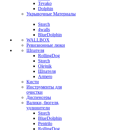
Tevako
Dolphin
Укрывочные Материалы
Storch
4walls
BlueDolphin
WALLBOX
Ревизионные люки
Шпателя
RollingDog
Storch
Olejnik
Шпателя
Armero
Кисти
Инструменты для
очистки
Диспенсеры
Валики, бюгеля,
удлинители
Storch
BlueDolphin
Pentrilo
RollingDog