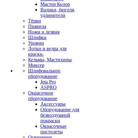
Мастер Колор
Валики, бюгеля,
удлинители
Тёрки
Правила
Ножи и лезвия
Шлифки
Уровни
Лотки и ведра для
краски.
Кельмы, Мастихины
Миксер
Шлифовальное
оборудование
Jeta Pro
ASPRO
Окрасочное
оборудование
Аксессуары
Оборудование для
безвоздушной
покраски
Окрасочные
пистолеты
Освещение