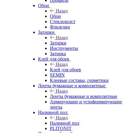
Профиль
Обои
Назад
Обои
Стеклохолст
Флизелин
Затирки
Назад
Затирки
Инструменты
Затирка
Клей для обоев
Назад
Клей для обоев
SEMIN
Клеевые составы, герметики
Ленты бумажные и композитные
Назад
Ленты бумажные и композитные
Армирующие и углоформирующие
ленты
Наливной пол
Назад
Наливной пол
PLITONIT