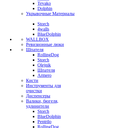
Tevako
Dolphin
Укрывочные Материалы
Storch
4walls
BlueDolphin
WALLBOX
Ревизионные люки
Шпателя
RollingDog
Storch
Olejnik
Шпателя
Armero
Кисти
Инструменты для
очистки
Диспенсеры
Валики, бюгеля,
удлинители
Storch
BlueDolphin
Pentrilo
RollingDog