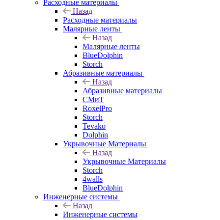
Расходные материалы
Назад
Расходные материалы
Малярные ленты
Назад
Малярные ленты
BlueDolphin
Storch
Абразивные материалы
Назад
Абразивные материалы
СМиТ
RoxelPro
Storch
Tevako
Dolphin
Укрывочные Материалы
Назад
Укрывочные Материалы
Storch
4walls
BlueDolphin
Инженерные системы
Назад
Инженерные системы