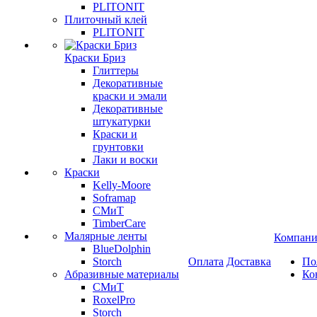
PLITONIT
Плиточный клей
PLITONIT
Краски Бриз
Глиттеры
Декоративные
краски и эмали
Декоративные
штукатурки
Краски и
грунтовки
Лаки и воски
Краски
Kelly-Moore
Soframap
СМиТ
TimberCare
Малярные ленты
Компани
BlueDolphin
Storch
Оплата
Доставка
По
Абразивные материалы
Ко
СМиТ
RoxelPro
Storch