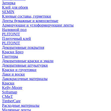
Затирка
Клей для обоев
SEMIN
Клеевые составы, герметики
Ленты бумажные и композитные
Армирующие и углоформирующие ленты
Наливной пол
PLITONIT
Плиточный клей
PLITONIT
Декоративные покрытия
Краски Бриз
Глиттеры
Декоративные краски и эмали
Декоративные штукатурки
Краски и грунтовки
Лаки и воски
Лакокрасочные материалы
Краски
Kelly-Moore
Soframap
СМиТ
TimberCare
Расходные материалы
Малярные ленты