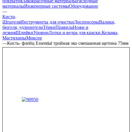
покрытия
Лакокрасочные материалы
Расходные
материалы
Инженерные системы
Оборудование
—
Кисти
Шпателя
Инструменты для очистки
Диспенсеры
Валики,
бюгеля, удлинители
Тёрки
Правила
Ножи и
лезвия
Шлифки
Уровни
Лотки и ведра для краски.
Кельмы,
Мастихины
Миксер
—
Кисть- флейц Essential тройная эко смешанная щетина 75мм