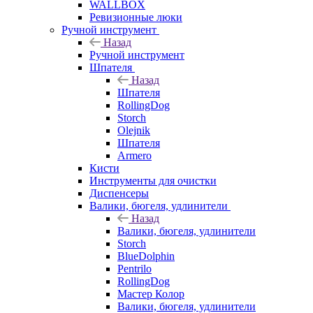
WALLBOX
Ревизионные люки
Ручной инструмент
Назад
Ручной инструмент
Шпателя
Назад
Шпателя
RollingDog
Storch
Olejnik
Шпателя
Armero
Кисти
Инструменты для очистки
Диспенсеры
Валики, бюгеля, удлинители
Назад
Валики, бюгеля, удлинители
Storch
BlueDolphin
Pentrilo
RollingDog
Мастер Колор
Валики, бюгеля, удлинители