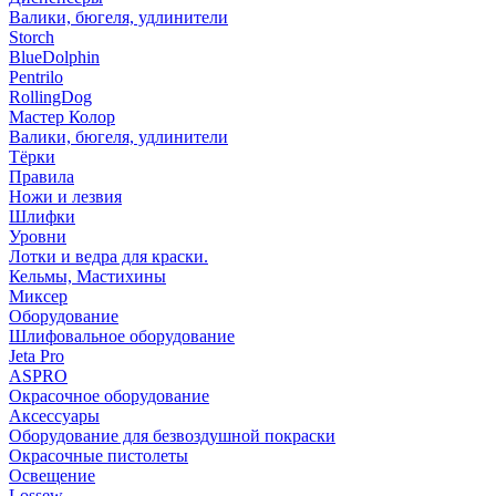
Валики, бюгеля, удлинители
Storch
BlueDolphin
Pentrilo
RollingDog
Мастер Колор
Валики, бюгеля, удлинители
Тёрки
Правила
Ножи и лезвия
Шлифки
Уровни
Лотки и ведра для краски.
Кельмы, Мастихины
Миксер
Оборудование
Шлифовальное оборудование
Jeta Pro
ASPRO
Окрасочное оборудование
Аксессуары
Оборудование для безвоздушной покраски
Окрасочные пистолеты
Освещение
Lossew