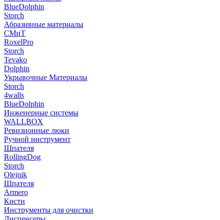
BlueDolphin
Storch
Абразивные материалы
СМиТ
RoxelPro
Storch
Tevako
Dolphin
Укрывочные Материалы
Storch
4walls
BlueDolphin
Инженерные системы
WALLBOX
Ревизионные люки
Ручной инструмент
Шпателя
RollingDog
Storch
Olejnik
Шпателя
Armero
Кисти
Инструменты для очистки
Диспенсеры