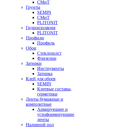
СМиТ
Грунты
SEMIN
СМиТ
PLITONIT
Гидроизоляция
PLITONIT
Профили
Профиль
Обои
Стеклохолст
Флизелин
Затирки
Инструменты
Затирка
Клей для обоев
SEMIN
Клеевые составы,
герметики
Ленты бумажные и
композитные
Армирующие и
углоформирующие
ленты
Наливной пол