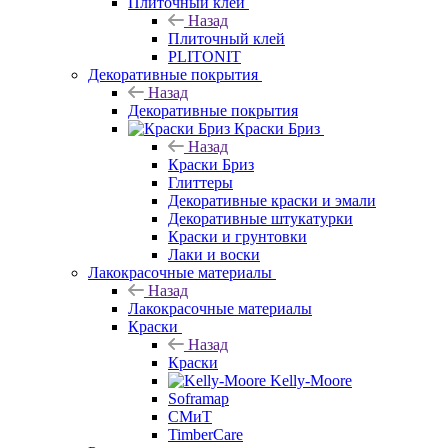
Плиточный клей
Назад
Плиточный клей
PLITONIT
Декоративные покрытия
Назад
Декоративные покрытия
Краски Бриз
Назад
Краски Бриз
Глиттеры
Декоративные краски и эмали
Декоративные штукатурки
Краски и грунтовки
Лаки и воски
Лакокрасочные материалы
Назад
Лакокрасочные материалы
Краски
Назад
Краски
Kelly-Moore
Soframap
СМиТ
TimberCare