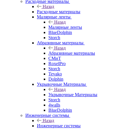
Расходные материалы
Назад
Расходные материалы
Малярные ленты
Назад
Малярные ленты
BlueDolphin
Storch
Абразивные материалы
Назад
Абразивные материалы
СМиТ
RoxelPro
Storch
Tevako
Dolphin
Укрывочные Материалы
Назад
Укрывочные Материалы
Storch
4walls
BlueDolphin
Инженерные системы
Назад
Инженерные системы