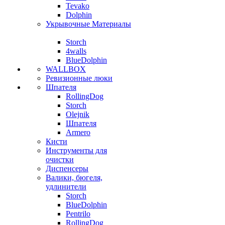
Tevako
Dolphin
Укрывочные Материалы
Storch
4walls
BlueDolphin
WALLBOX
Ревизионные люки
Шпателя
RollingDog
Storch
Olejnik
Шпателя
Armero
Кисти
Инструменты для
очистки
Диспенсеры
Валики, бюгеля,
удлинители
Storch
BlueDolphin
Pentrilo
RollingDog