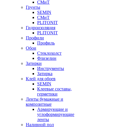
СМиТ
Грунты
SEMIN
СМиТ
PLITONIT
Гидроизоляция
PLITONIT
Профили
Профиль
Обои
Стеклохолст
Флизелин
Затирки
Инструменты
Затирка
Клей для обоев
SEMIN
Клеевые составы,
герметики
Ленты бумажные и
композитные
Армирующие и
углоформирующие
ленты
Наливной пол