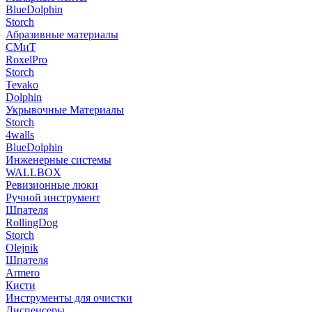
BlueDolphin
Storch
Абразивные материалы
СМиТ
RoxelPro
Storch
Tevako
Dolphin
Укрывочные Материалы
Storch
4walls
BlueDolphin
Инженерные системы
WALLBOX
Ревизионные люки
Ручной инструмент
Шпателя
RollingDog
Storch
Olejnik
Шпателя
Armero
Кисти
Инструменты для очистки
Диспенсеры