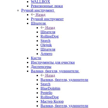
WALLBOX
Ревизионные люки
Ручной инструмент
Назад
Ручной инструмент
Шпателя
Назад
Шпателя
RollingDog
Storch
Olejnik
Шпателя
Armero
Кисти
Инструменты для очистки
Диспенсеры
Валики, бюгеля, удлинители
Назад
Валики, бюгеля, удлинители
Storch
BlueDolphin
Pentrilo
RollingDog
Мастер Колор
Валики, бюгеля, удлинители