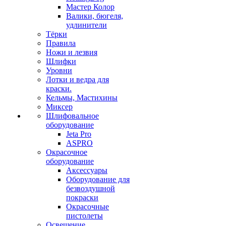
Мастер Колор
Валики, бюгеля,
удлинители
Тёрки
Правила
Ножи и лезвия
Шлифки
Уровни
Лотки и ведра для
краски.
Кельмы, Мастихины
Миксер
Шлифовальное
оборудование
Jeta Pro
ASPRO
Окрасочное
оборудование
Аксессуары
Оборудование для
безвоздушной
покраски
Окрасочные
пистолеты
Освещение