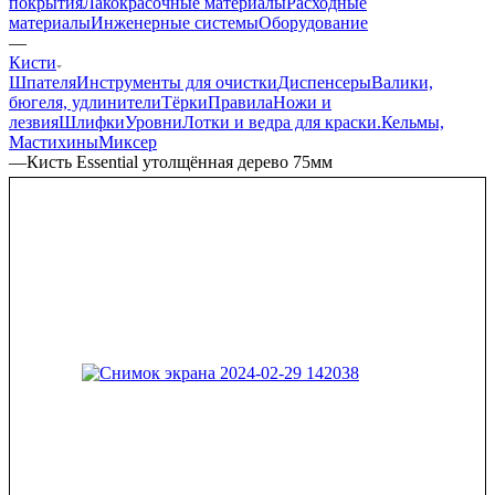
покрытия
Лакокрасочные материалы
Расходные
материалы
Инженерные системы
Оборудование
—
Кисти
Шпателя
Инструменты для очистки
Диспенсеры
Валики,
бюгеля, удлинители
Тёрки
Правила
Ножи и
лезвия
Шлифки
Уровни
Лотки и ведра для краски.
Кельмы,
Мастихины
Миксер
—
Кисть Essential утолщённая дерево 75мм