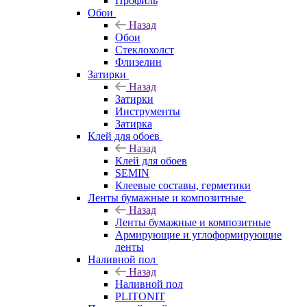
Профиль
Обои
Назад
Обои
Стеклохолст
Флизелин
Затирки
Назад
Затирки
Инструменты
Затирка
Клей для обоев
Назад
Клей для обоев
SEMIN
Клеевые составы, герметики
Ленты бумажные и композитные
Назад
Ленты бумажные и композитные
Армирующие и углоформирующие
ленты
Наливной пол
Назад
Наливной пол
PLITONIT