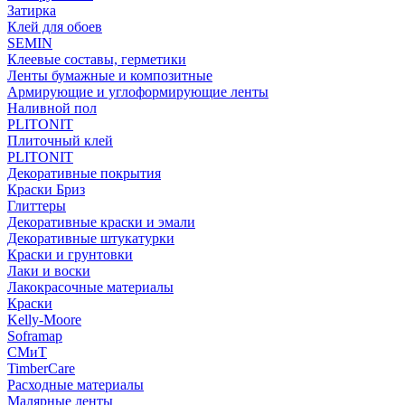
Затирка
Клей для обоев
SEMIN
Клеевые составы, герметики
Ленты бумажные и композитные
Армирующие и углоформирующие ленты
Наливной пол
PLITONIT
Плиточный клей
PLITONIT
Декоративные покрытия
Краски Бриз
Глиттеры
Декоративные краски и эмали
Декоративные штукатурки
Краски и грунтовки
Лаки и воски
Лакокрасочные материалы
Краски
Kelly-Moore
Soframap
СМиТ
TimberCare
Расходные материалы
Малярные ленты