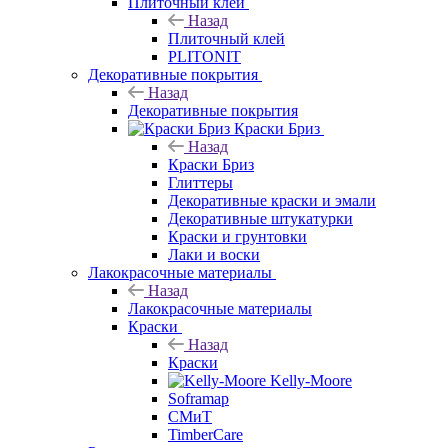
Плиточный клей
Назад
Плиточный клей
PLITONIT
Декоративные покрытия
Назад
Декоративные покрытия
Краски Бриз
Назад
Краски Бриз
Глиттеры
Декоративные краски и эмали
Декоративные штукатурки
Краски и грунтовки
Лаки и воски
Лакокрасочные материалы
Назад
Лакокрасочные материалы
Краски
Назад
Краски
Kelly-Moore
Soframap
СМиТ
TimberCare