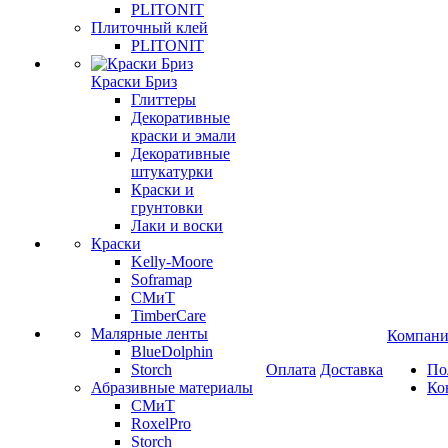
PLITONIT
Плиточный клей
PLITONIT
Краски Бриз
Глиттеры
Декоративные
краски и эмали
Декоративные
штукатурки
Краски и
грунтовки
Лаки и воски
Краски
Kelly-Moore
Soframap
СМиТ
TimberCare
Малярные ленты
Компани
BlueDolphin
Storch
Оплата
Доставка
По
Абразивные материалы
Ко
СМиТ
RoxelPro
Storch