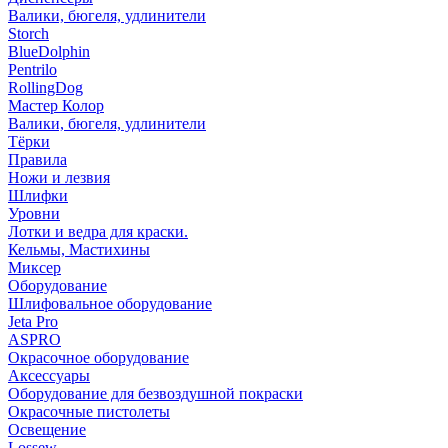
Валики, бюгеля, удлинители
Storch
BlueDolphin
Pentrilo
RollingDog
Мастер Колор
Валики, бюгеля, удлинители
Тёрки
Правила
Ножи и лезвия
Шлифки
Уровни
Лотки и ведра для краски.
Кельмы, Мастихины
Миксер
Оборудование
Шлифовальное оборудование
Jeta Pro
ASPRO
Окрасочное оборудование
Аксессуары
Оборудование для безвоздушной покраски
Окрасочные пистолеты
Освещение
Lossew