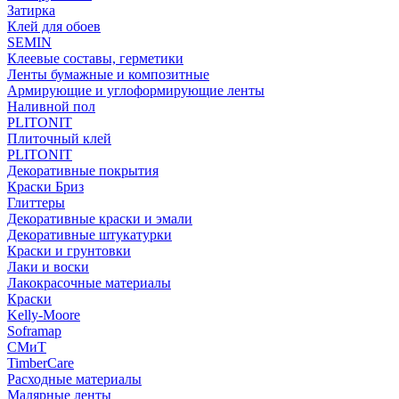
Затирка
Клей для обоев
SEMIN
Клеевые составы, герметики
Ленты бумажные и композитные
Армирующие и углоформирующие ленты
Наливной пол
PLITONIT
Плиточный клей
PLITONIT
Декоративные покрытия
Краски Бриз
Глиттеры
Декоративные краски и эмали
Декоративные штукатурки
Краски и грунтовки
Лаки и воски
Лакокрасочные материалы
Краски
Kelly-Moore
Soframap
СМиТ
TimberCare
Расходные материалы
Малярные ленты