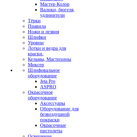
Мастер Колор
Валики, бюгеля,
удлинители
Тёрки
Правила
Ножи и лезвия
Шлифки
Уровни
Лотки и ведра для
краски.
Кельмы, Мастихины
Миксер
Шлифовальное
оборудование
Jeta Pro
ASPRO
Окрасочное
оборудование
Аксессуары
Оборудование для
безвоздушной
покраски
Окрасочные
пистолеты
Освещение