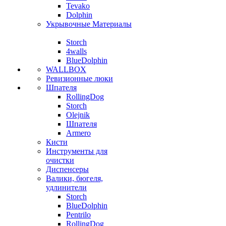
Tevako
Dolphin
Укрывочные Материалы
Storch
4walls
BlueDolphin
WALLBOX
Ревизионные люки
Шпателя
RollingDog
Storch
Olejnik
Шпателя
Armero
Кисти
Инструменты для
очистки
Диспенсеры
Валики, бюгеля,
удлинители
Storch
BlueDolphin
Pentrilo
RollingDog