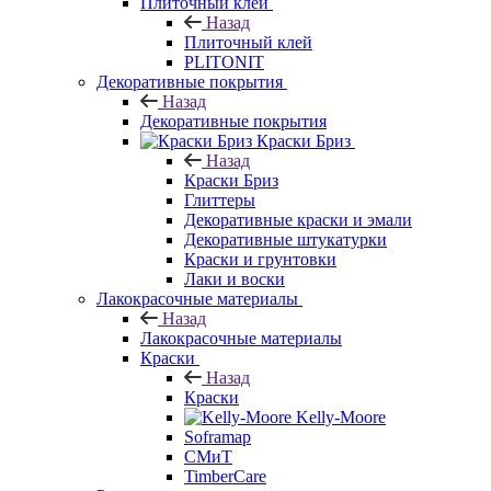
Плиточный клей
Назад
Плиточный клей
PLITONIT
Декоративные покрытия
Назад
Декоративные покрытия
Краски Бриз
Назад
Краски Бриз
Глиттеры
Декоративные краски и эмали
Декоративные штукатурки
Краски и грунтовки
Лаки и воски
Лакокрасочные материалы
Назад
Лакокрасочные материалы
Краски
Назад
Краски
Kelly-Moore
Soframap
СМиТ
TimberCare