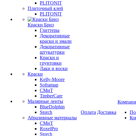
PLITONIT
Плиточный клей
PLITONIT
Краски Бриз
Глиттеры
Декоративные
краски и эмали
Декоративные
штукатурки
Краски и
грунтовки
Лаки и воски
Краски
Kelly-Moore
Soframap
СМиТ
TimberCare
Малярные ленты
Компани
BlueDolphin
Storch
Оплата
Доставка
По
Абразивные материалы
Ко
СМиТ
RoxelPro
Storch