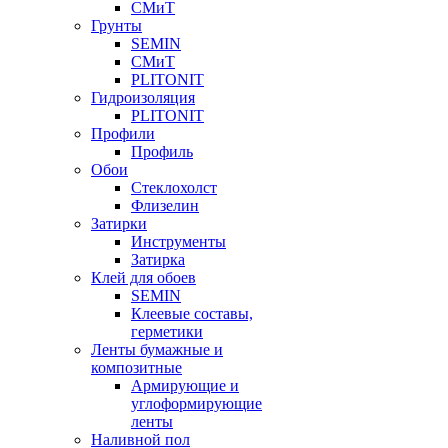
СМиТ
Грунты
SEMIN
СМиТ
PLITONIT
Гидроизоляция
PLITONIT
Профили
Профиль
Обои
Стеклохолст
Флизелин
Затирки
Инструменты
Затирка
Клей для обоев
SEMIN
Клеевые составы,
герметики
Ленты бумажные и
композитные
Армирующие и
углоформирующие
ленты
Наливной пол