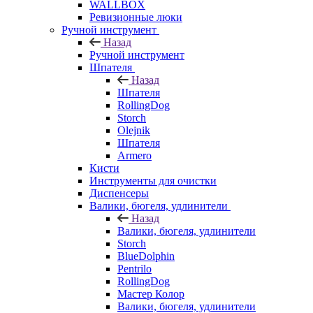
WALLBOX
Ревизионные люки
Ручной инструмент
Назад
Ручной инструмент
Шпателя
Назад
Шпателя
RollingDog
Storch
Olejnik
Шпателя
Armero
Кисти
Инструменты для очистки
Диспенсеры
Валики, бюгеля, удлинители
Назад
Валики, бюгеля, удлинители
Storch
BlueDolphin
Pentrilo
RollingDog
Мастер Колор
Валики, бюгеля, удлинители