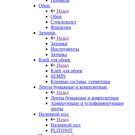
Профиль
Обои
Назад
Обои
Стеклохолст
Флизелин
Затирки
Назад
Затирки
Инструменты
Затирка
Клей для обоев
Назад
Клей для обоев
SEMIN
Клеевые составы, герметики
Ленты бумажные и композитные
Назад
Ленты бумажные и композитные
Армирующие и углоформирующие
ленты
Наливной пол
Назад
Наливной пол
PLITONIT