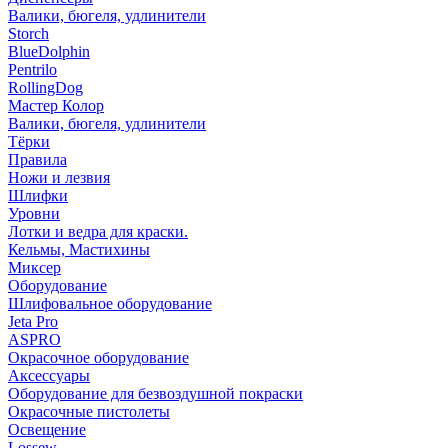
Валики, бюгеля, удлинители
Storch
BlueDolphin
Pentrilo
RollingDog
Мастер Колор
Валики, бюгеля, удлинители
Тёрки
Правила
Ножи и лезвия
Шлифки
Уровни
Лотки и ведра для краски.
Кельмы, Мастихины
Миксер
Оборудование
Шлифовальное оборудование
Jeta Pro
ASPRO
Окрасочное оборудование
Аксессуары
Оборудование для безвоздушной покраски
Окрасочные пистолеты
Освещение
Lossew