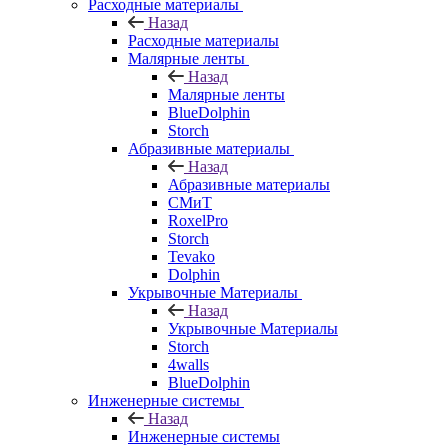
Расходные материалы
Назад
Расходные материалы
Малярные ленты
Назад
Малярные ленты
BlueDolphin
Storch
Абразивные материалы
Назад
Абразивные материалы
СМиТ
RoxelPro
Storch
Tevako
Dolphin
Укрывочные Материалы
Назад
Укрывочные Материалы
Storch
4walls
BlueDolphin
Инженерные системы
Назад
Инженерные системы