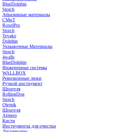
BlueDolphin
Storch
Абразивные материалы
СМиТ
RoxelPro
Storch
Tevako
Dolphin
Укрывочные Материалы
Storch
4walls
BlueDolphin
Инженерные системы
WALLBOX
Ревизионные люки
Ручной инструмент
Шпателя
RollingDog
Storch
Olejnik
Шпателя
Armero
Кисти
Инструменты для очистки
Диспенсеры