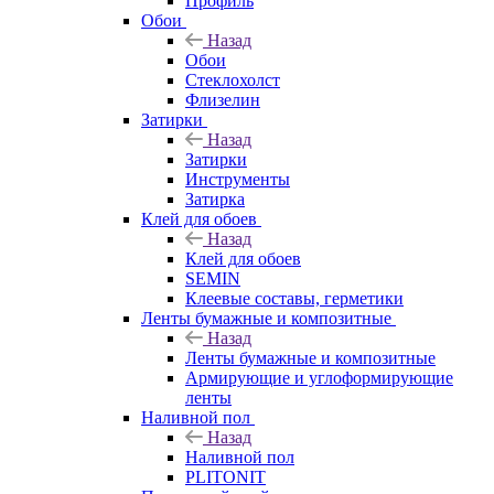
Профиль
Обои
Назад
Обои
Стеклохолст
Флизелин
Затирки
Назад
Затирки
Инструменты
Затирка
Клей для обоев
Назад
Клей для обоев
SEMIN
Клеевые составы, герметики
Ленты бумажные и композитные
Назад
Ленты бумажные и композитные
Армирующие и углоформирующие
ленты
Наливной пол
Назад
Наливной пол
PLITONIT