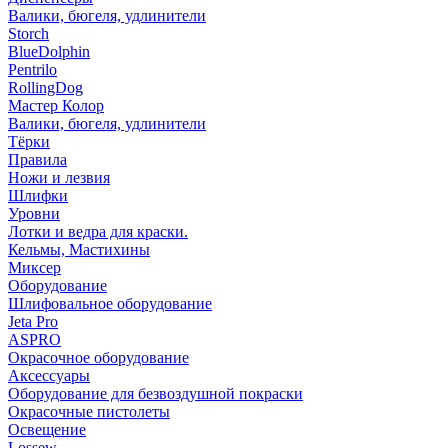
Валики, бюгеля, удлинители
Storch
BlueDolphin
Pentrilo
RollingDog
Мастер Колор
Валики, бюгеля, удлинители
Тёрки
Правила
Ножи и лезвия
Шлифки
Уровни
Лотки и ведра для краски.
Кельмы, Мастихины
Миксер
Оборудование
Шлифовальное оборудование
Jeta Pro
ASPRO
Окрасочное оборудование
Аксессуары
Оборудование для безвоздушной покраски
Окрасочные пистолеты
Освещение
Lossew