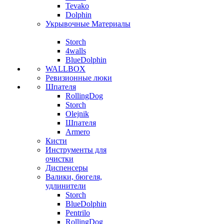
Tevako
Dolphin
Укрывочные Материалы
Storch
4walls
BlueDolphin
WALLBOX
Ревизионные люки
Шпателя
RollingDog
Storch
Olejnik
Шпателя
Armero
Кисти
Инструменты для
очистки
Диспенсеры
Валики, бюгеля,
удлинители
Storch
BlueDolphin
Pentrilo
RollingDog