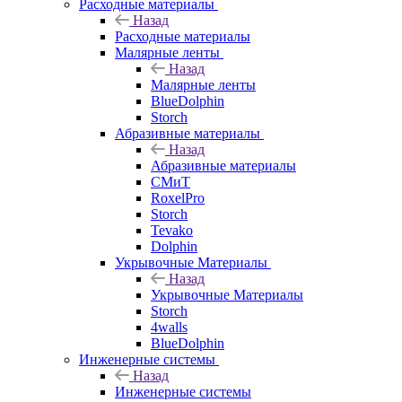
Расходные материалы
Назад
Расходные материалы
Малярные ленты
Назад
Малярные ленты
BlueDolphin
Storch
Абразивные материалы
Назад
Абразивные материалы
СМиТ
RoxelPro
Storch
Tevako
Dolphin
Укрывочные Материалы
Назад
Укрывочные Материалы
Storch
4walls
BlueDolphin
Инженерные системы
Назад
Инженерные системы