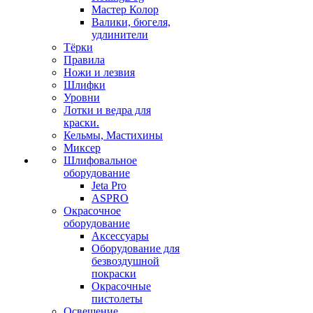
Мастер Колор
Валики, бюгеля,
удлинители
Тёрки
Правила
Ножи и лезвия
Шлифки
Уровни
Лотки и ведра для
краски.
Кельмы, Мастихины
Миксер
Шлифовальное
оборудование
Jeta Pro
ASPRO
Окрасочное
оборудование
Аксессуары
Оборудование для
безвоздушной
покраски
Окрасочные
пистолеты
Освещение