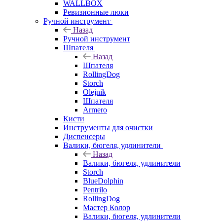
WALLBOX
Ревизионные люки
Ручной инструмент
Назад
Ручной инструмент
Шпателя
Назад
Шпателя
RollingDog
Storch
Olejnik
Шпателя
Armero
Кисти
Инструменты для очистки
Диспенсеры
Валики, бюгеля, удлинители
Назад
Валики, бюгеля, удлинители
Storch
BlueDolphin
Pentrilo
RollingDog
Мастер Колор
Валики, бюгеля, удлинители