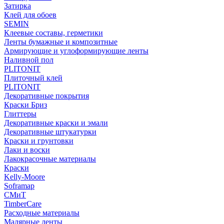
Затирка
Клей для обоев
SEMIN
Клеевые составы, герметики
Ленты бумажные и композитные
Армирующие и углоформирующие ленты
Наливной пол
PLITONIT
Плиточный клей
PLITONIT
Декоративные покрытия
Краски Бриз
Глиттеры
Декоративные краски и эмали
Декоративные штукатурки
Краски и грунтовки
Лаки и воски
Лакокрасочные материалы
Краски
Kelly-Moore
Soframap
СМиТ
TimberCare
Расходные материалы
Малярные ленты