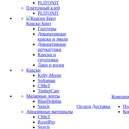
PLITONIT
Плиточный клей
PLITONIT
Краски Бриз
Глиттеры
Декоративные
краски и эмали
Декоративные
штукатурки
Краски и
грунтовки
Лаки и воски
Краски
Kelly-Moore
Soframap
СМиТ
TimberCare
Малярные ленты
Компани
BlueDolphin
Storch
Оплата
Доставка
По
Абразивные материалы
Ко
СМиТ
RoxelPro
Storch