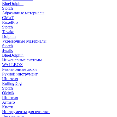
BlueDolphin
Storch
Абразивные материалы
СМиТ
RoxelPro
Storch
Tevako
Dolphin
Укрывочные Материалы
Storch
4walls
BlueDolphin
Инженерные системы
WALLBOX
Ревизионные люки
Ручной инструмент
Шпателя
RollingDog
Storch
Olejnik
Шпателя
Armero
Кисти
Инструменты для очистки
Диспенсеры