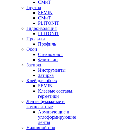
СМиТ
Грунты
SEMIN
СМиТ
PLITONIT
Гидроизоляция
PLITONIT
Профили
Профиль
Обои
Стеклохолст
Флизелин
Затирки
Инструменты
Затирка
Клей для обоев
SEMIN
Клеевые составы,
герметики
Ленты бумажные и
композитные
Армирующие и
углоформирующие
ленты
Наливной пол