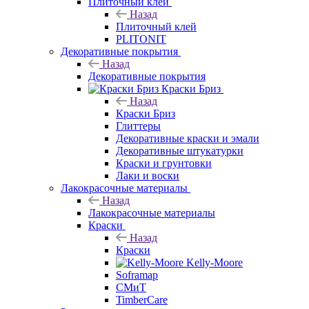
Плиточный клей
Назад
Плиточный клей
PLITONIT
Декоративные покрытия
Назад
Декоративные покрытия
Краски Бриз
Назад
Краски Бриз
Глиттеры
Декоративные краски и эмали
Декоративные штукатурки
Краски и грунтовки
Лаки и воски
Лакокрасочные материалы
Назад
Лакокрасочные материалы
Краски
Назад
Краски
Kelly-Moore
Soframap
СМиТ
TimberCare