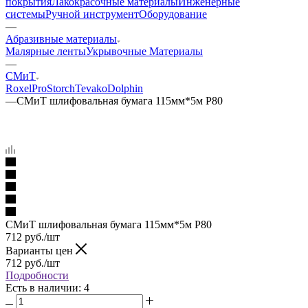
покрытия
Лакокрасочные материалы
Инженерные
системы
Ручной инструмент
Оборудование
—
Абразивные материалы
Малярные ленты
Укрывочные Материалы
—
СМиТ
RoxelPro
Storch
Tevako
Dolphin
—
СМиТ шлифовальная бумага 115мм*5м Р80
СМиТ шлифовальная бумага 115мм*5м Р80
712
руб.
/шт
Варианты цен
712
руб.
/шт
Подробности
Есть в наличии
: 4