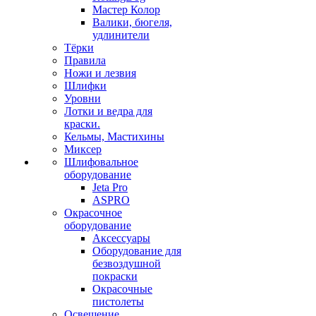
Мастер Колор
Валики, бюгеля,
удлинители
Тёрки
Правила
Ножи и лезвия
Шлифки
Уровни
Лотки и ведра для
краски.
Кельмы, Мастихины
Миксер
Шлифовальное
оборудование
Jeta Pro
ASPRO
Окрасочное
оборудование
Аксессуары
Оборудование для
безвоздушной
покраски
Окрасочные
пистолеты
Освещение