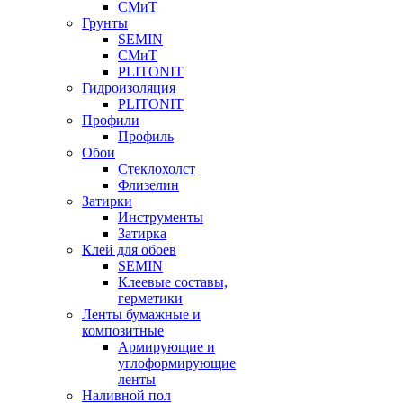
СМиТ
Грунты
SEMIN
СМиТ
PLITONIT
Гидроизоляция
PLITONIT
Профили
Профиль
Обои
Стеклохолст
Флизелин
Затирки
Инструменты
Затирка
Клей для обоев
SEMIN
Клеевые составы,
герметики
Ленты бумажные и
композитные
Армирующие и
углоформирующие
ленты
Наливной пол