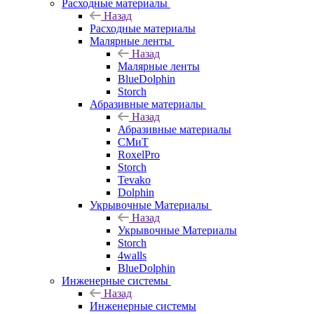
Расходные материалы
Назад
Расходные материалы
Малярные ленты
Назад
Малярные ленты
BlueDolphin
Storch
Абразивные материалы
Назад
Абразивные материалы
СМиТ
RoxelPro
Storch
Tevako
Dolphin
Укрывочные Материалы
Назад
Укрывочные Материалы
Storch
4walls
BlueDolphin
Инженерные системы
Назад
Инженерные системы