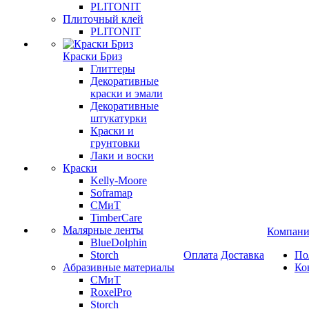
PLITONIT
Плиточный клей
PLITONIT
Краски Бриз
Глиттеры
Декоративные
краски и эмали
Декоративные
штукатурки
Краски и
грунтовки
Лаки и воски
Краски
Kelly-Moore
Soframap
СМиТ
TimberCare
Малярные ленты
Компани
BlueDolphin
Storch
Оплата
Доставка
По
Абразивные материалы
Ко
СМиТ
RoxelPro
Storch