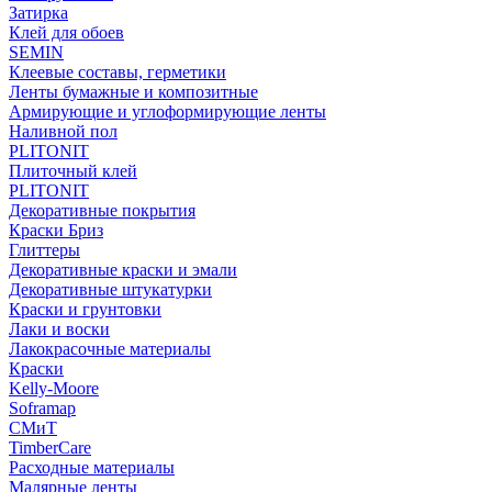
Затирка
Клей для обоев
SEMIN
Клеевые составы, герметики
Ленты бумажные и композитные
Армирующие и углоформирующие ленты
Наливной пол
PLITONIT
Плиточный клей
PLITONIT
Декоративные покрытия
Краски Бриз
Глиттеры
Декоративные краски и эмали
Декоративные штукатурки
Краски и грунтовки
Лаки и воски
Лакокрасочные материалы
Краски
Kelly-Moore
Soframap
СМиТ
TimberCare
Расходные материалы
Малярные ленты