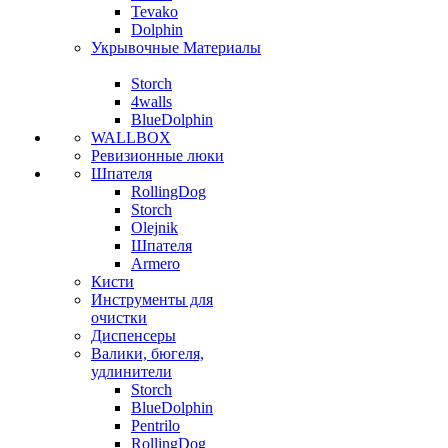
Tevako
Dolphin
Укрывочные Материалы
Storch
4walls
BlueDolphin
WALLBOX
Ревизионные люки
Шпателя
RollingDog
Storch
Olejnik
Шпателя
Armero
Кисти
Инструменты для
очистки
Диспенсеры
Валики, бюгеля,
удлинители
Storch
BlueDolphin
Pentrilo
RollingDog