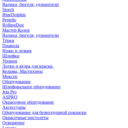
Валики, бюгеля, удлинители
Storch
BlueDolphin
Pentrilo
RollingDog
Мастер Колор
Валики, бюгеля, удлинители
Тёрки
Правила
Ножи и лезвия
Шлифки
Уровни
Лотки и ведра для краски.
Кельмы, Мастихины
Миксер
Оборудование
Шлифовальное оборудование
Jeta Pro
ASPRO
Окрасочное оборудование
Аксессуары
Оборудование для безвоздушной покраски
Окрасочные пистолеты
Освещение
Lossew