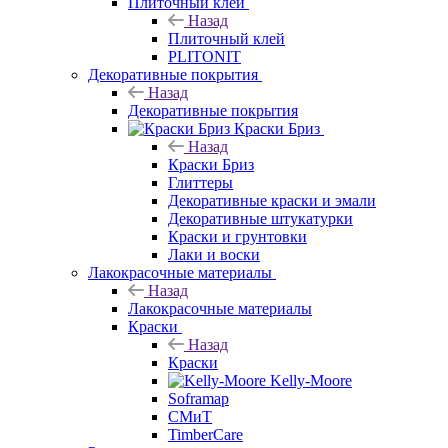
Плиточный клей
Назад
Плиточный клей
PLITONIT
Декоративные покрытия
Назад
Декоративные покрытия
Краски Бриз
Назад
Краски Бриз
Глиттеры
Декоративные краски и эмали
Декоративные штукатурки
Краски и грунтовки
Лаки и воски
Лакокрасочные материалы
Назад
Лакокрасочные материалы
Краски
Назад
Краски
Kelly-Moore
Soframap
СМиТ
TimberCare