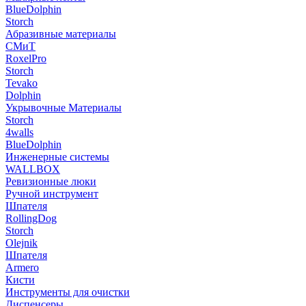
BlueDolphin
Storch
Абразивные материалы
СМиТ
RoxelPro
Storch
Tevako
Dolphin
Укрывочные Материалы
Storch
4walls
BlueDolphin
Инженерные системы
WALLBOX
Ревизионные люки
Ручной инструмент
Шпателя
RollingDog
Storch
Olejnik
Шпателя
Armero
Кисти
Инструменты для очистки
Диспенсеры