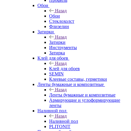
Профиль
Обои
Назад
Обои
Стеклохолст
Флизелин
Затирки
Назад
Затирки
Инструменты
Затирка
Клей для обоев
Назад
Клей для обоев
SEMIN
Клеевые составы, герметики
Ленты бумажные и композитные
Назад
Ленты бумажные и композитные
Армирующие и углоформирующие
ленты
Наливной пол
Назад
Наливной пол
PLITONIT