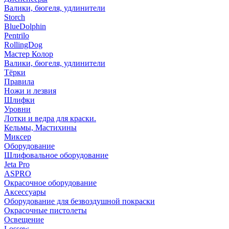
Валики, бюгеля, удлинители
Storch
BlueDolphin
Pentrilo
RollingDog
Мастер Колор
Валики, бюгеля, удлинители
Тёрки
Правила
Ножи и лезвия
Шлифки
Уровни
Лотки и ведра для краски.
Кельмы, Мастихины
Миксер
Оборудование
Шлифовальное оборудование
Jeta Pro
ASPRO
Окрасочное оборудование
Аксессуары
Оборудование для безвоздушной покраски
Окрасочные пистолеты
Освещение
Lossew