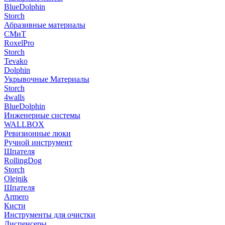
BlueDolphin
Storch
Абразивные материалы
СМиТ
RoxelPro
Storch
Tevako
Dolphin
Укрывочные Материалы
Storch
4walls
BlueDolphin
Инженерные системы
WALLBOX
Ревизионные люки
Ручной инструмент
Шпателя
RollingDog
Storch
Olejnik
Шпателя
Armero
Кисти
Инструменты для очистки
Диспенсеры