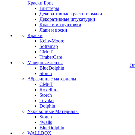
Краски Бриз
Глиттеры
Декоративные краски и эмали
Декоративные штукатурки
Краски и грунтовки
Лаки и воски
Краски
Kelly-Moore
Soframap
СМиТ
TimberCare
Малярные ленты
Оп
BlueDolphin
Storch
Абразивные материалы
СМиТ
RoxelPro
Storch
Tevako
Dolphin
Укрывочные Материалы
Storch
4walls
BlueDolphin
WALLBOX