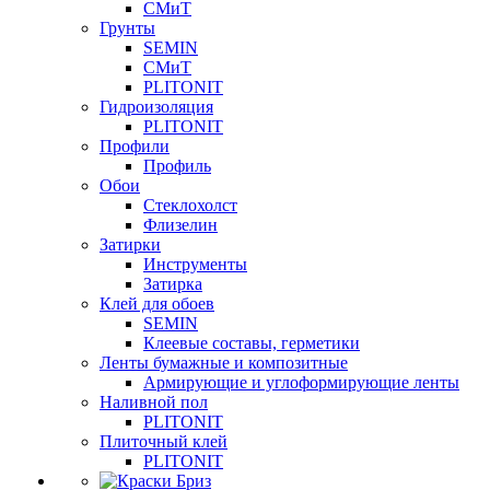
СМиТ
Грунты
SEMIN
СМиТ
PLITONIT
Гидроизоляция
PLITONIT
Профили
Профиль
Обои
Стеклохолст
Флизелин
Затирки
Инструменты
Затирка
Клей для обоев
SEMIN
Клеевые составы, герметики
Ленты бумажные и композитные
Армирующие и углоформирующие ленты
Наливной пол
PLITONIT
Плиточный клей
PLITONIT