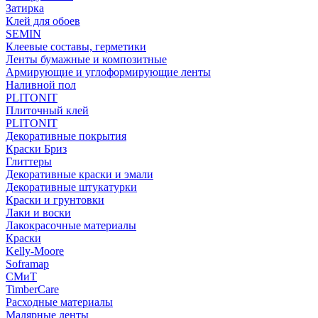
Затирка
Клей для обоев
SEMIN
Клеевые составы, герметики
Ленты бумажные и композитные
Армирующие и углоформирующие ленты
Наливной пол
PLITONIT
Плиточный клей
PLITONIT
Декоративные покрытия
Краски Бриз
Глиттеры
Декоративные краски и эмали
Декоративные штукатурки
Краски и грунтовки
Лаки и воски
Лакокрасочные материалы
Краски
Kelly-Moore
Soframap
СМиТ
TimberCare
Расходные материалы
Малярные ленты